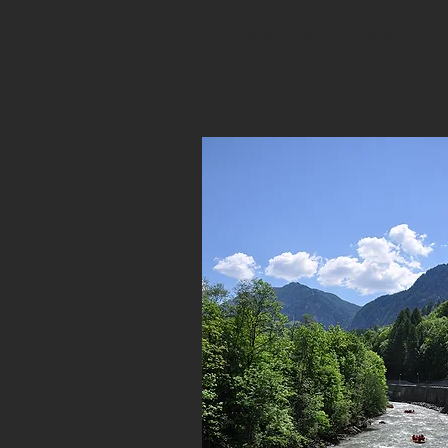
T: 0043 - 650 - 500 65 71
info@pleasure-elements.at
www.pleasure-elements.at