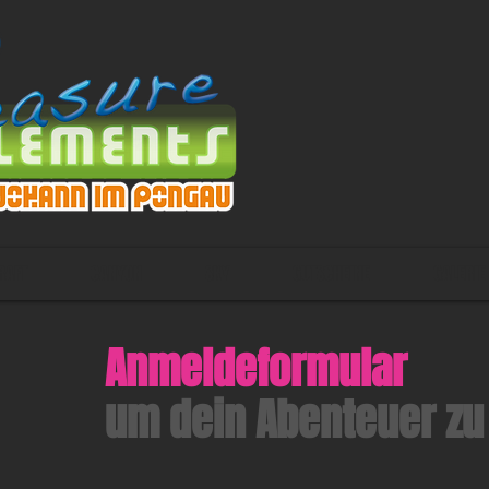
RAFT
CANYON
SKY
GUTSCHEINE
GALERIE
Anmeldeformular
um dein Abenteuer zu 