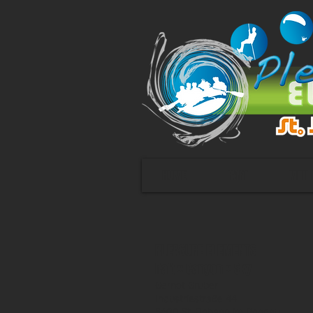
HOME
RAFT
MINI 
PLEASURE ELEMENTS
Raft :: Canyon :: Sky
Gernot Gruber
Industriestraße 44
5600 St. Johann im Pongau